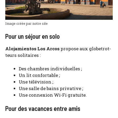
Image créée par notre site
Pour un séjour en solo
Alo­ja­mien­tos Los Arcos
pro­pose aux glo­be­trot­
teurs soli­taires :
Des chambres indi­vi­duelles ;
Un lit confor­table ;
Une télé­vi­sion ;
Une salle de bains pri­va­tive ;
Une connexion Wi-Fi gra­tuite.
Pour des vacances entre amis