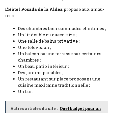
L’Hô­tel Posa­da de la Aldea
pro­pose aux amou­
reux :
Des chambres bien com­modes et intimes ;
Un lit double ou queen-size ;
Une salle de bains pri­va­tive ;
Une télé­vi­sion ;
Un bal­con ou une ter­rasse sur cer­taines
chambres ;
Un beau patio inté­rieur ;
Des jar­dins pai­sibles ;
Un res­tau­rant sur place pro­po­sant une
cui­sine mexi­caine tra­di­tion­nelle ;
Un bar.
Autres articles du site :
Quel budget pour un