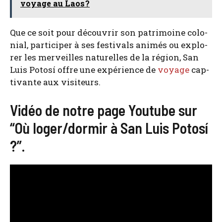
voyage au Laos ?
Que ce soit pour décou­vrir son patri­moine colo­
nial, par­ti­ci­per à ses fes­ti­vals ani­més ou explo­
rer les mer­veilles natu­relles de la région, San
Luis Potosí offre une expé­rience de
voyage
cap­
ti­vante aux visi­teurs.
Vidéo de notre page Youtube sur
“Où loger/dormir à San Luis Potosí
?”.