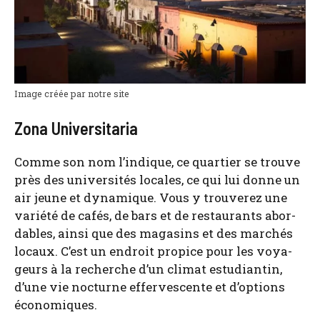
Image créée par notre site
Zona Universitaria
Comme son nom l’in­dique, ce quar­tier se trouve
près des uni­ver­si­tés locales, ce qui lui donne un
air jeune et dyna­mique. Vous y trou­ve­rez une
varié­té de cafés, de bars et de res­tau­rants abor­
dables, ain­si que des maga­sins et des mar­chés
locaux. C’est un endroit pro­pice pour les voya­
geurs à la recherche d’un cli­mat estu­dian­tin,
d’une vie noc­turne effer­ves­cente et d’op­tions
éco­no­miques.