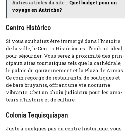
Autres articles du site :
Quel budget pour un
voyage en Autriche ?
Centro Histórico
Si vous sou­hai­tez être immer­gé dans l’his­toire
de la ville, le Cen­tro Histó­ri­co est l’en­droit idéal
pour séjour­ner. Vous serez à proxi­mi­té des prin­
ci­paux sites tou­ris­tiques tels que la cathé­drale,
le palais du gou­ver­ne­ment et la Pla­za de Armas.
Ce coin regorge de res­tau­rants, de bou­tiques et
de bars bruyants, offrant une vie noc­turne
vibrante. C’est un choix judi­cieux pour les ama­
teurs d’his­toire et de culture.
Colonia Tequisquiapan
Juste à quelques pas du centre his­to­rique, vous