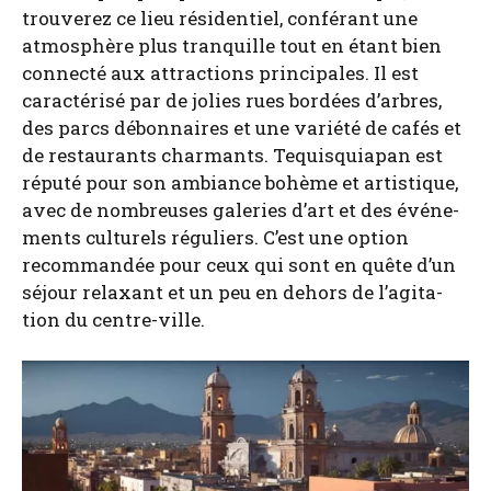
trou­ve­rez ce lieu rési­den­tiel, confé­rant une
atmo­sphère plus tran­quille tout en étant bien
connec­té aux attrac­tions prin­ci­pales. Il est
carac­té­ri­sé par de jolies rues bor­dées d’arbres,
des parcs débon­naires et une varié­té de cafés et
de res­tau­rants char­mants. Tequis­quia­pan est
répu­té pour son ambiance bohème et artis­tique,
avec de nom­breuses gale­ries d’art et des évé­ne­
ments cultu­rels régu­liers. C’est une option
recom­man­dée pour ceux qui sont en quête d’un
séjour relaxant et un peu en dehors de l’a­gi­ta­
tion du centre-ville.