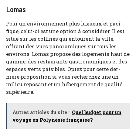
Lomas
Pour un envi­ron­ne­ment plus luxueux et paci­
fique, celui-ci est une option à consi­dé­rer. Il est
situé sur les col­lines qui entourent la ville,
offrant des vues pano­ra­miques sur tous les
envi­rons. Lomas pro­pose des loge­ments haut de
gamme, des res­tau­rants gas­tro­no­miques et des
espaces verts pai­sibles. Optez pour cette der­
nière pro­po­si­tion si vous recher­chez une un
milieu repo­sant et un héber­ge­ment de qua­li­té
supé­rieure.
Autres articles du site :
Quel budget pour un
voyage en Polynésie française ?