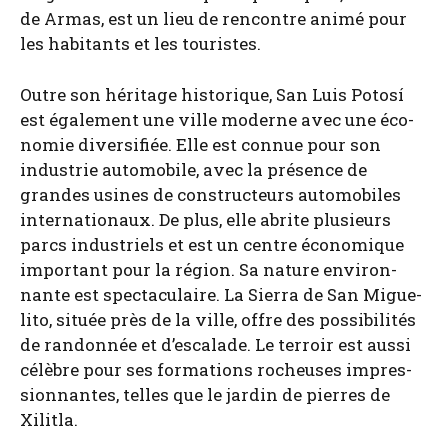
de Armas, est un lieu de ren­contre ani­mé pour
les habi­tants et les tou­ristes.
Outre son héri­tage his­to­rique, San Luis Potosí
est éga­le­ment une ville moderne avec une éco­
no­mie diver­si­fiée. Elle est connue pour son
indus­trie auto­mo­bile, avec la pré­sence de
grandes usines de construc­teurs auto­mo­biles
inter­na­tio­naux. De plus, elle abrite plu­sieurs
parcs indus­triels et est un centre éco­no­mique
impor­tant pour la région. Sa nature envi­ron­
nante est spec­ta­cu­laire. La Sier­ra de San Migue­
li­to, située près de la ville, offre des pos­si­bi­li­tés
de ran­don­née et d’es­ca­lade. Le ter­roir est aus­si
célèbre pour ses for­ma­tions rocheuses impres­
sion­nantes, telles que le jar­din de pierres de
Xilit­la.