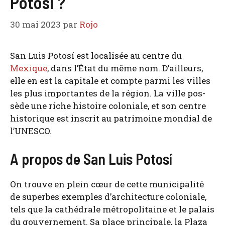
Potosí ?
30 mai 2023
par
Rojo
San Luis Potosí est loca­li­sée au centre du
Mexique
, dans l’É­tat du même nom. D’ailleurs,
elle en est la capi­tale et compte par­mi les villes
les plus impor­tantes de la région. La ville pos­
sède une riche his­toire colo­niale, et son centre
his­to­rique est ins­crit au patri­moine mon­dial de
l’U­NES­CO.
A propos de San Luis Potosí
On trouve en plein cœur de cette muni­ci­pa­li­té
de superbes exemples d’ar­chi­tec­ture colo­niale,
tels que la cathé­drale métro­po­li­taine et le palais
du gou­ver­ne­ment. Sa place prin­ci­pale, la Pla­za