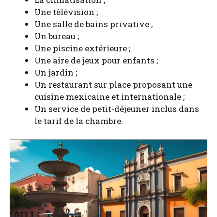
Une télé­vi­sion ;
Une salle de bains pri­va­tive ;
Un bureau ;
Une pis­cine exté­rieure ;
Une aire de jeux pour enfants ;
Un jar­din ;
Un res­tau­rant sur place pro­po­sant une
cui­sine mexi­caine et inter­na­tio­nale ;
Un ser­vice de petit-déjeu­ner inclus dans
le tarif de la chambre.