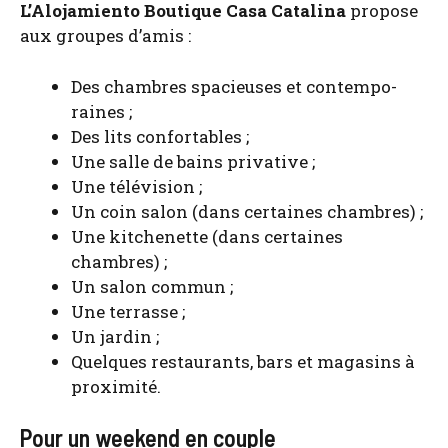
L’A­lo­ja­mien­to Bou­tique Casa Cata­li­na
pro­pose
aux groupes d’amis :
Des chambres spa­cieuses et contem­po­
raines ;
Des lits confor­tables ;
Une salle de bains pri­va­tive ;
Une télé­vi­sion ;
Un coin salon (dans cer­taines chambres) ;
Une kit­che­nette (dans cer­taines
chambres) ;
Un salon com­mun ;
Une ter­rasse ;
Un jar­din ;
Quelques res­tau­rants, bars et maga­sins à
proxi­mi­té.
Pour un weekend en couple