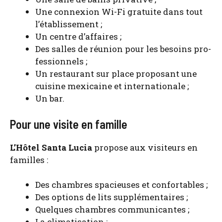
Une connexion Wi-Fi gra­tuite dans tout
l’é­ta­blis­se­ment ;
Un centre d’af­faires ;
Des salles de réunion pour les besoins pro­
fes­sion­nels ;
Un res­tau­rant sur place pro­po­sant une
cui­sine mexi­caine et inter­na­tio­nale ;
Un bar.
Pour une visite en famille
L’Hô­tel San­ta Lucia
pro­pose aux visi­teurs en
familles :
Des chambres spa­cieuses et confor­tables ;
Des options de lits sup­plé­men­taires ;
Quelques chambres com­mu­ni­cantes ;
La cli­ma­ti­sa­tion ;