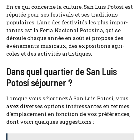
En ce qui concerne la culture, San Luis Potosí est
répu­tée pour ses fes­ti­vals et ses tra­di­tions
popu­laires. L’une des fes­ti­vi­tés les plus impor­
tantes est la Feria Nacio­nal Poto­si­na, qui se
déroule chaque année en août et pro­pose des
évé­ne­ments musi­caux, des expo­si­tions agri­
coles et des acti­vi­tés artis­tiques.
Dans quel quartier de San Luis
Potosí séjourner ?
Lorsque vous séjour­nez à San Luis Potosí, vous
avez diverses options inté­res­santes en termes
d’emplacement en fonc­tion de vos pré­fé­rences,
dont voi­ci quelques sug­ges­tions :