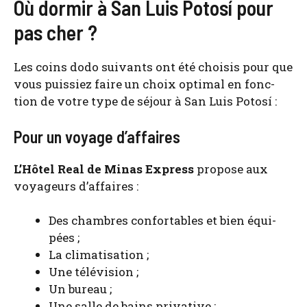
Où dormir à San Luis Potosí pour
pas cher ?
Les coins dodo sui­vants ont été choi­sis pour que
vous puis­siez faire un choix opti­mal en fonc­
tion de votre type de séjour à San Luis Potosí :
Pour un voyage d’affaires
L’Hô­tel Real de Minas Express
pro­pose aux
voya­geurs d’affaires :
Des chambres confor­tables et bien équi­
pées ;
La cli­ma­ti­sa­tion ;
Une télé­vi­sion ;
Un bureau ;
Une salle de bains pri­va­tive ;