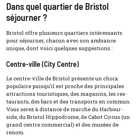
Dans quel quartier de Bristol
séjourner ?
Bris­tol offre plu­sieurs quar­tiers inté­res­sants
pour séjour­ner, cha­cun avec son ambiance
unique, dont voi­ci quelques sug­ges­tions :
Centre-ville (City Centre)
Le centre-ville de Bris­tol pré­sente un choix
popu­laire puisqu’il est proche des prin­ci­pales
attrac­tions tou­ris­tiques, des maga­sins, les res­
tau­rants, des bars et des trans­ports en com­mun.
Vous serez à dis­tance de marche du Har­bour­
side, du Bris­tol Hip­po­drome, de Cabot Cir­cus (un
grand centre com­mer­cial) et des musées de
renom.