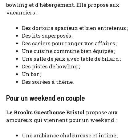
bow­ling et d’hé­ber­ge­ment. Elle pro­pose aux
vacan­ciers :
Des dor­toirs spa­cieux et bien entre­te­nus ;
Des lits super­po­sés ;
Des casiers pour ran­ger vos affaires ;
Une cui­sine com­mune bien équi­pée ;
Une salle de jeux avec table de billard ;
Des pistes de bow­ling ;
Un bar ;
Des soi­rées à thème.
Pour un weekend en couple
Le Brooks Gues­thouse Bris­tol
pro­pose aux
amou­reux qui viennent pour un wee­kend :
Une ambiance cha­leu­reuse et intime ;