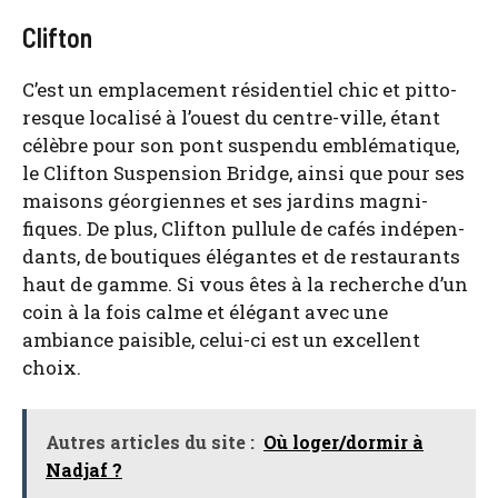
Clifton
C’est un empla­ce­ment rési­den­tiel chic et pit­to­
resque loca­li­sé à l’ouest du centre-ville, étant
célèbre pour son pont sus­pen­du emblé­ma­tique,
le Clif­ton Sus­pen­sion Bridge, ain­si que pour ses
mai­sons géor­giennes et ses jar­dins magni­
fiques. De plus, Clif­ton pul­lule de cafés indé­pen­
dants, de bou­tiques élé­gantes et de res­tau­rants
haut de gamme. Si vous êtes à la recherche d’un
coin à la fois calme et élé­gant avec une
ambiance pai­sible, celui-ci est un excellent
choix.
Autres articles du site :
Où loger/dormir à
Nadjaf ?