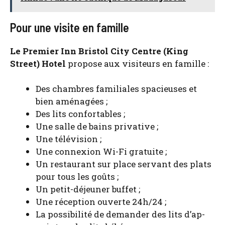
Pour une visite en famille
Le Pre­mier Inn Bris­tol City Centre (King
Street) Hotel
pro­pose aux visi­teurs en famille :
Des chambres fami­liales spa­cieuses et
bien amé­na­gées ;
Des lits confor­tables ;
Une salle de bains pri­va­tive ;
Une télé­vi­sion ;
Une connexion Wi-Fi gra­tuite ;
Un res­tau­rant sur place ser­vant des plats
pour tous les goûts ;
Un petit-déjeu­ner buf­fet ;
Une récep­tion ouverte 24h/24 ;
La pos­si­bi­li­té de deman­der des lits d’ap­