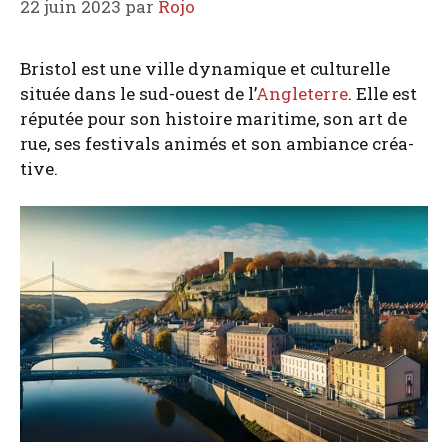
22 juin 2023
par
Rojo
Bris­tol est une ville dyna­mique et cultu­relle
située dans le sud-ouest de l’
Angle­terre
. Elle est
répu­tée pour son his­toire mari­time, son art de
rue, ses fes­ti­vals ani­més et son ambiance créa­
tive.