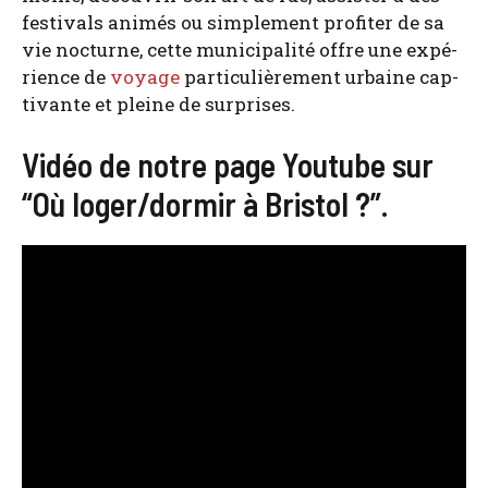
fes­ti­vals ani­més ou sim­ple­ment pro­fi­ter de sa
vie noc­turne, cette muni­ci­pa­li­té offre une expé­
rience de
voyage
par­ti­cu­liè­re­ment urbaine cap­
ti­vante et pleine de sur­prises.
Vidéo de notre page Youtube sur
“Où loger/dormir à Bristol ?”.