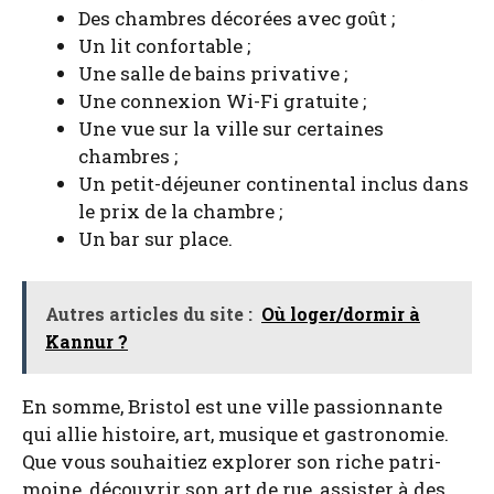
Des chambres déco­rées avec goût ;
Un lit confor­table ;
Une salle de bains pri­va­tive ;
Une connexion Wi-Fi gra­tuite ;
Une vue sur la ville sur cer­taines
chambres ;
Un petit-déjeu­ner conti­nen­tal inclus dans
le prix de la chambre ;
Un bar sur place.
Autres articles du site :
Où loger/dormir à
Kannur ?
En somme, Bris­tol est une ville pas­sion­nante
qui allie his­toire, art, musique et gas­tro­no­mie.
Que vous sou­hai­tiez explo­rer son riche patri­
moine, décou­vrir son art de rue, assis­ter à des