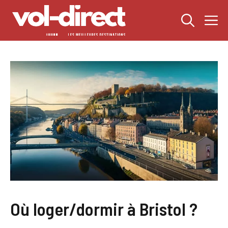
Aller
M
au
contenu
Où loger/dormir à Bristol ?