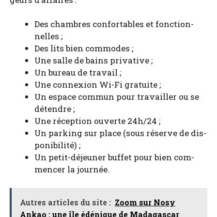
Des chambres confor­tables et fonc­tion­
nelles ;
Des lits bien com­modes ;
Une salle de bains pri­va­tive ;
Un bureau de tra­vail ;
Une connexion Wi-Fi gra­tuite ;
Un espace com­mun pour tra­vailler ou se
détendre ;
Une récep­tion ouverte 24h/24 ;
Un par­king sur place (sous réserve de dis­
po­ni­bi­li­té) ;
Un petit-déjeu­ner buf­fet pour bien com­
men­cer la jour­née.
Autres articles du site :
Zoom sur Nosy
Ankao : une île édénique de Madagascar