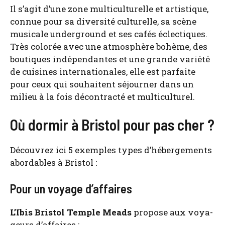
Il s’agit d’une zone mul­ti­cul­tu­relle et artis­tique,
connue pour sa diver­si­té cultu­relle, sa scène
musi­cale under­ground et ses cafés éclec­tiques.
Très colo­rée avec une atmo­sphère bohème, des
bou­tiques indé­pen­dantes et une grande varié­té
de cui­sines inter­na­tio­nales, elle est par­faite
pour ceux qui sou­haitent séjour­ner dans un
milieu à la fois décon­trac­té et mul­ti­cul­tu­rel.
Où dormir à Bristol pour pas cher ?
Décou­vrez ici 5 exemples types d’hébergements
abor­dables à Bris­tol :
Pour un voyage d’affaires
L’I­bis Bris­tol Temple Meads
pro­pose aux voya­
geurs d’affaires :