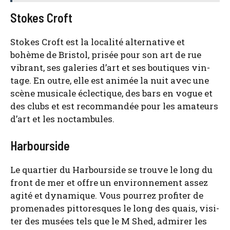
Stokes Croft
Stokes Croft est la loca­li­té alter­na­tive et
bohème de Bris­tol, pri­sée pour son art de rue
vibrant, ses gale­ries d’art et ses bou­tiques vin­
tage. En outre, elle est ani­mée la nuit avec une
scène musi­cale éclec­tique, des bars en vogue et
des clubs et est recom­man­dée pour les ama­teurs
d’art et les noc­tam­bules.
Harbourside
Le quar­tier du Har­bour­side se trouve le long du
front de mer et offre un envi­ron­ne­ment assez
agi­té et dyna­mique. Vous pour­rez pro­fi­ter de
pro­me­nades pit­to­resques le long des quais, visi­
ter des musées tels que le M Shed, admi­rer les