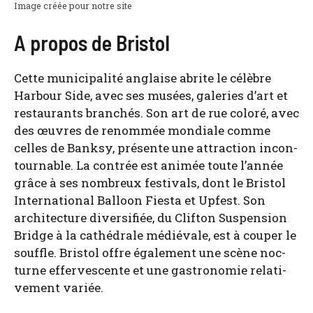
Image créée pour notre site
A propos de Bristol
Cette muni­ci­pa­li­té anglaise abrite le célèbre
Har­bour Side, avec ses musées, gale­ries d’art et
res­tau­rants bran­chés. Son art de rue colo­ré, avec
des œuvres de renom­mée mon­diale comme
celles de Bank­sy, pré­sente une attrac­tion incon­
tour­nable. La contrée est ani­mée toute l’an­née
grâce à ses nom­breux fes­ti­vals, dont le Bris­tol
Inter­na­tio­nal Bal­loon Fies­ta et Upfest. Son
archi­tec­ture diver­si­fiée, du Clif­ton Sus­pen­sion
Bridge à la cathé­drale médié­vale, est à cou­per le
souffle. Bris­tol offre éga­le­ment une scène noc­
turne effer­ves­cente et une gas­tro­no­mie rela­ti­
ve­ment variée.