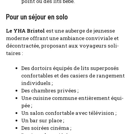
point ou des lits bébé.
Pour un séjour en solo
Le YHA Bris­tol
est une auberge de jeu­nesse
moderne offrant une ambiance convi­viale et
décon­trac­tée, pro­po­sant aux voya­geurs soli­
taires :
Des dor­toirs équi­pés de lits super­po­sés
confor­tables et des casiers de ran­ge­ment
indi­vi­duels ;
Des chambres pri­vées ;
Une cui­sine com­mune entiè­re­ment équi­
pée ;
Un salon confor­table avec télé­vi­sion ;
Un bar sur place ;
Des soi­rées ciné­ma ;