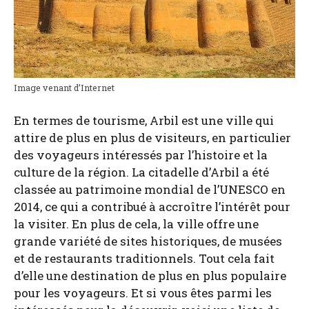
Image venant d’In­ter­net
En termes de tou­risme, Arbil est une ville qui
attire de plus en plus de visi­teurs, en par­ti­cu­lier
des voya­geurs inté­res­sés par l’his­toire et la
culture de la région. La cita­delle d’Ar­bil a été
clas­sée au patri­moine mon­dial de l’U­NES­CO en
2014, ce qui a contri­bué à accroître l’in­té­rêt pour
la visi­ter. En plus de cela, la ville offre une
grande varié­té de sites his­to­riques, de musées
et de res­tau­rants tra­di­tion­nels. Tout cela fait
d’elle une des­ti­na­tion de plus en plus popu­laire
pour les voya­geurs. Et si vous êtes par­mi les