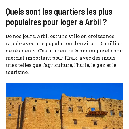
Quels sont les quartiers les plus
populaires pour loger à Arbil ?
De nos jours, Arbil est une ville en crois­sance
rapide avec une popu­la­tion d’en­vi­ron 1,5 mil­lion
de rési­dents. C’est un centre éco­no­mique et com­
mer­cial impor­tant pour l’Irak, avec des indus­
tries telles que l’a­gri­cul­ture, l’huile, le gaz et le
tou­risme.