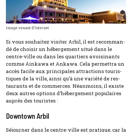
Image venant d’In­ter­net
Si vous sou­hai­tez visi­ter Arbil, il est recom­man­
dé de choi­sir un héber­ge­ment situé dans le
centre-ville ou dans les quar­tiers avoi­si­nants
comme Ain­ka­wa et Anka­wa. Cela per­met­tra un
accès facile aux prin­ci­pales attrac­tions tou­ris­
tiques de la ville, ain­si qu’à une varié­té de res­
tau­rants et de com­merces. Néan­moins, il existe
deux autres options d’hé­ber­ge­ment popu­laires
auprès des tou­ristes :
Downtown Arbil
Séjour­ner dans le centre-ville est pra­tique, car la