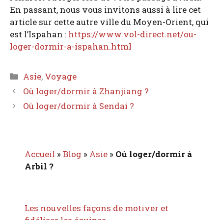
En pas­sant, nous vous invi­tons aus­si à lire cet
article sur cette autre ville du Moyen-Orient, qui
est l’Ispahan :
https://www.vol-direct.net/ou-
loger-dormir-a-ispahan.html
Catégories
Asie
,
Voyage
Où loger/dormir à Zhanjiang ?
Où loger/dormir à Sendai ?
Accueil
»
Blog
»
Asie
»
Où loger/dormir à
Arbil ?
Les nouvelles façons de motiver et