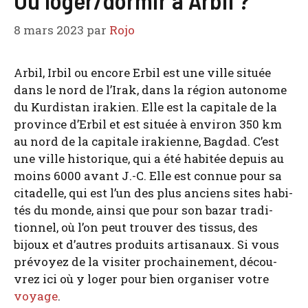
8 mars 2023
par
Rojo
Arbil, Irbil ou encore Erbil est une ville située
dans le nord de l’I­rak, dans la région auto­nome
du Kur­dis­tan ira­kien. Elle est la capi­tale de la
pro­vince d’Er­bil et est située à envi­ron 350 km
au nord de la capi­tale ira­kienne, Bag­dad. C’est
une ville his­to­rique, qui a été habi­tée depuis au
moins 6000 avant J.-C. Elle est connue pour sa
cita­delle, qui est l’un des plus anciens sites habi­
tés du monde, ain­si que pour son bazar tra­di­
tion­nel, où l’on peut trou­ver des tis­sus, des
bijoux et d’autres pro­duits arti­sa­naux. Si vous
pré­voyez de la visi­ter pro­chai­ne­ment, décou­
vrez ici où y loger pour bien orga­ni­ser votre
voyage
.