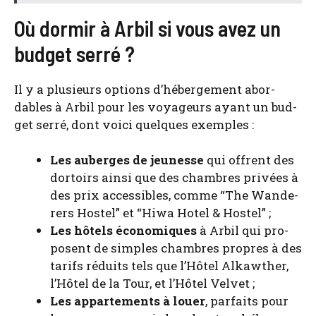
Où dormir à Arbil si vous avez un
budget serré ?
Il y a plu­sieurs options d’hé­ber­ge­ment abor­
dables à Arbil pour les voya­geurs ayant un bud­
get ser­ré, dont voi­ci quelques exemples :
Les auberges de jeu­nesse
qui offrent des
dor­toirs ain­si que des chambres pri­vées à
des prix acces­sibles, comme “The Wan­de­
rers Hos­tel” et “Hiwa Hotel & Hos­tel” ;
Les hôtels éco­no­miques
à Arbil qui pro­
posent de simples chambres propres à des
tarifs réduits tels que l’Hô­tel Alkaw­ther,
l’Hô­tel de la Tour, et l’Hô­tel Vel­vet ;
Les appar­te­ments à louer
, par­faits pour