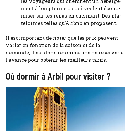
les voya­geurs qui cherchent un héber­ge­
ment à long terme ou qui veulent éco­no­
mi­ser sur les repas en cui­si­nant. Des pla­
te­formes telles qu’Airbnb en pro­posent.
Il est impor­tant de noter que les prix peuvent
varier en fonc­tion de la sai­son et de la
demande, il est donc recom­man­dé de réser­ver à
l’a­vance pour obte­nir les meilleurs tarifs.
Où dormir à Arbil pour visiter ?