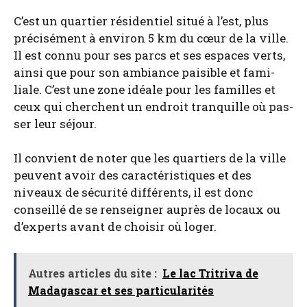
C’est un quar­tier rési­den­tiel situé à l’est, plus
pré­ci­sé­ment à envi­ron 5 km du cœur de la ville.
Il est connu pour ses parcs et ses espaces verts,
ain­si que pour son ambiance pai­sible et fami­
liale. C’est une zone idéale pour les familles et
ceux qui cherchent un endroit tran­quille où pas­
ser leur séjour.
Il convient de noter que les quar­tiers de la ville
peuvent avoir des carac­té­ris­tiques et des
niveaux de sécu­ri­té dif­fé­rents, il est donc
conseillé de se ren­sei­gner auprès de locaux ou
d’ex­perts avant de choi­sir où loger.
Autres articles du site :
Le lac Tritriva de
Madagascar et ses particularités