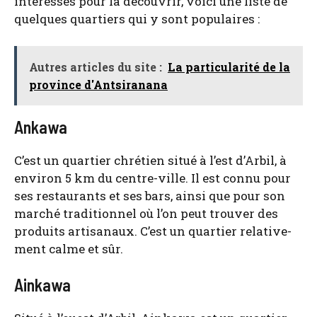
inté­res­sés pour la décou­vrir, voi­ci une liste de
quelques quar­tiers qui y sont popu­laires :
Autres articles du site :
La particularité de la
province d'Antsiranana
Ankawa
C’est un quar­tier chré­tien situé à l’est d’Arbil, à
envi­ron 5 km du centre-ville. Il est connu pour
ses res­tau­rants et ses bars, ain­si que pour son
mar­ché tra­di­tion­nel où l’on peut trou­ver des
pro­duits arti­sa­naux. C’est un quar­tier rela­ti­ve­
ment calme et sûr.
Ainkawa