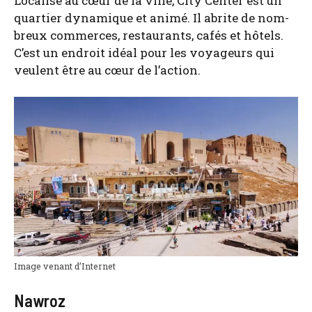
Loca­li­sé au cœur de la ville, City Cen­ter est un
quar­tier dyna­mique et ani­mé. Il abrite de nom­
breux com­merces, res­tau­rants, cafés et hôtels.
C’est un endroit idéal pour les voya­geurs qui
veulent être au cœur de l’ac­tion.
Image venant d’In­ter­net
Nawroz