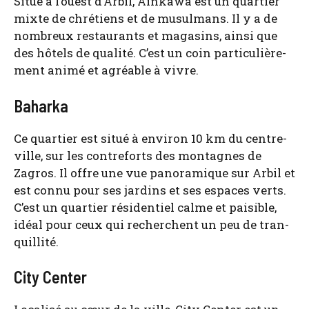
Situé à l’ouest d’Ar­bil, Ain­ka­wa est un quar­tier
mixte de chré­tiens et de musul­mans. Il y a de
nom­breux res­tau­rants et maga­sins, ain­si que
des hôtels de qua­li­té. C’est un coin par­ti­cu­liè­re­
ment ani­mé et agréable à vivre.
Baharka
Ce quar­tier est situé à envi­ron 10 km du centre-
ville, sur les contre­forts des mon­tagnes de
Zagros. Il offre une vue pano­ra­mique sur Arbil et
est connu pour ses jar­dins et ses espaces verts.
C’est un quar­tier rési­den­tiel calme et pai­sible,
idéal pour ceux qui recherchent un peu de tran­
quilli­té.
City Center