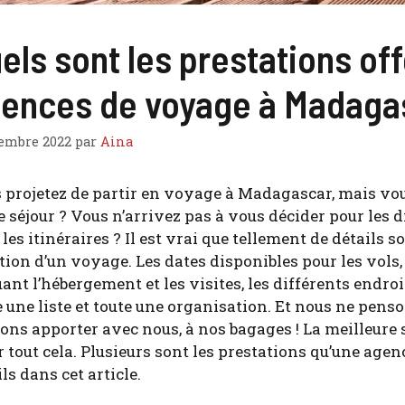
els sont les prestations off
ences de voyage à Madaga
embre 2022
par
Aina
 pro­je­tez de par­tir en voyage à Mada­gas­car, mais v
 séjour ? Vous n’ar­ri­vez pas à vous déci­der pour les 
les iti­né­raires ? Il est vrai que tel­le­ment de détails
­tion d’un voyage. Les dates dis­po­nibles pour les vols, l
ant l’hébergement et les visites, les dif­fé­rents endroits 
e une liste et toute une orga­ni­sa­tion. Et nous ne pe
ns appor­ter avec nous, à nos bagages ! La meilleure sol
 tout cela. Plu­sieurs sont les pres­ta­tions qu’une age
ls dans cet article.