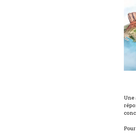
Une 
répon
conce
Pour 